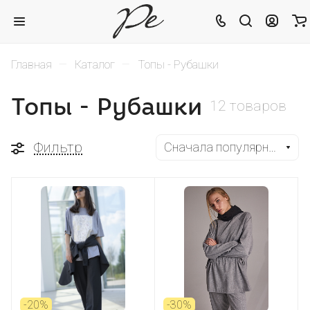
–
–
Главная
Каталог
Топы - Рубашки
Топы - Рубашки
12 товаров
Фильтр
Сначала популярные
-20%
-30%