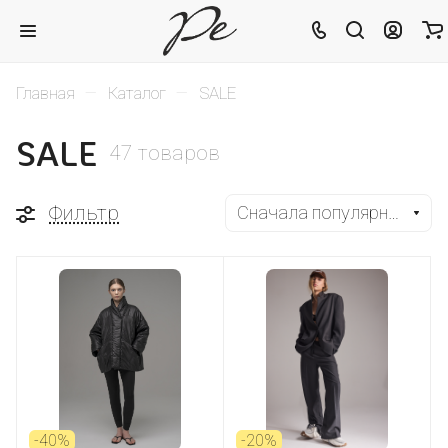
–
–
Главная
Каталог
SALE
SALE
47 товаров
Фильтр
Сначала популярные
-40%
-20%