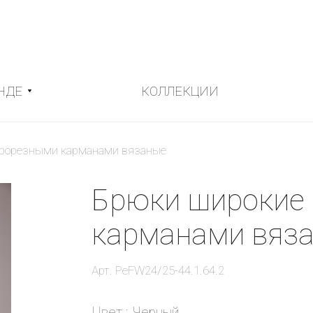
НДЕ
КОЛЛЕКЦИИ
рорезными карманами вязаные
Брюки широкие
карманами вяз
Арт.
РеFW24/25-44.1.64.2
Цвет :
Черный