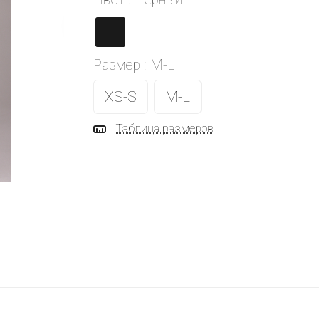
Размер :
M-L
XS-S
M-L
Таблица размеров