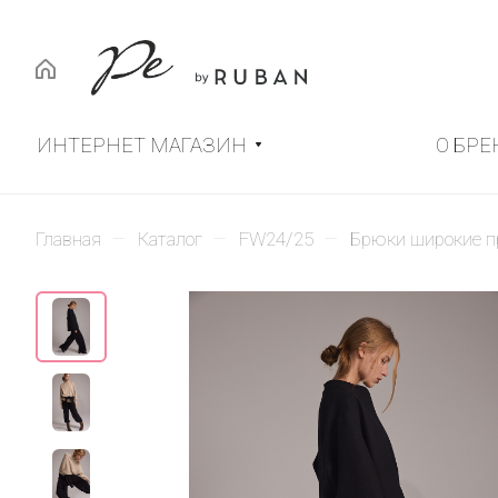
ИНТЕРНЕТ МАГАЗИН
О БРЕ
–
–
–
Главная
Каталог
FW24/25
Брюки широкие п