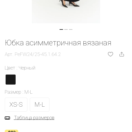
Юбка асимметричная вязаная
Арт.
РеFW24/25-45.1.64.2
Цвет :
Черный
Размер :
M-L
XS-S
M-L
Таблица размеров