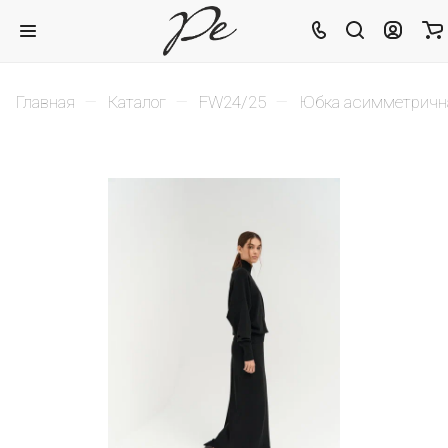
–
–
–
Главная
Каталог
FW24/25
Юбка асимметричн